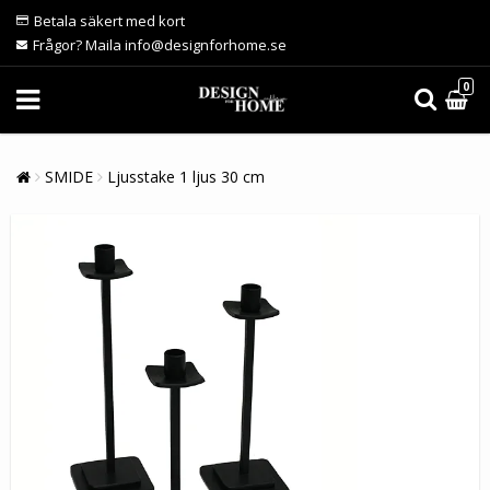
Betala säkert med kort
Frågor? Maila info@designforhome.se
0
SMIDE
Ljusstake 1 ljus 30 cm