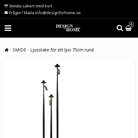
Betala säkert med kort
Frågor? Maila info@designforhome.se
0
SMIDE
Ljusstake för ett ljus 75cm rund