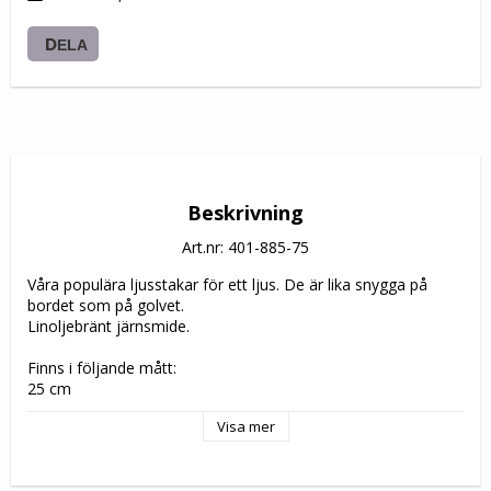
DELA
Beskrivning
Art.nr: 401-885-75
Våra populära ljusstakar för ett ljus. De är lika snygga på 
bordet som på golvet.

Linoljebränt järnsmide. 

Finns i följande mått:

25 cm

40 cm

Visa mer
55 cm

75 cm

95 cm
